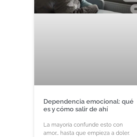
Dependencia emocional: qué
es y cómo salir de ahí
La mayoría confunde esto con
amor… hasta que empieza a doler.