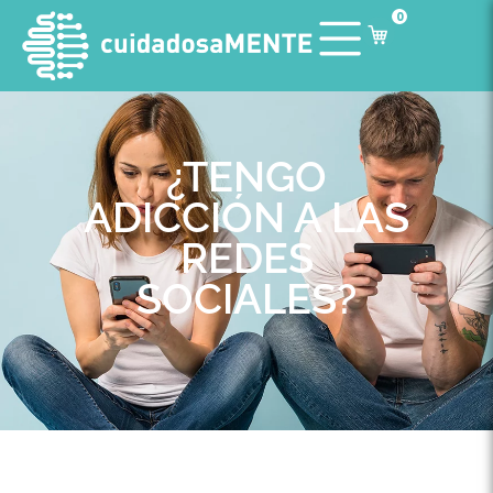
0
¿TENGO
ADICCIÓN A LAS
REDES
SOCIALES?