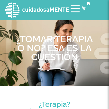
0
¿TOMAR TERAPIA
O NO? ESA ES LA
CUESTIÓN
¿Terapia?