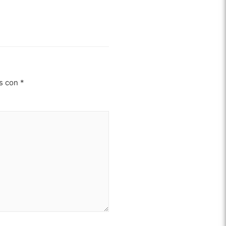
os con
*