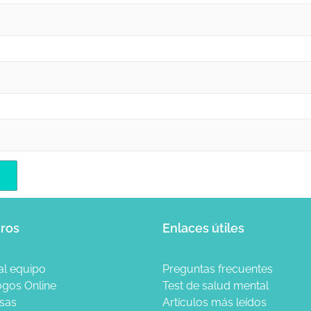
ros
Enlaces útiles
al equipo
Preguntas frecuentes
ogos Online
Test de salud mental
sas
Artículos más leídos