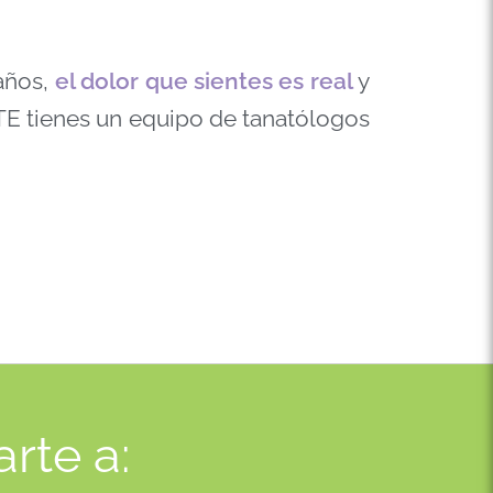
años,
el dolor que sientes es real
y
TE tienes un equipo de tanatólogos
rte a: