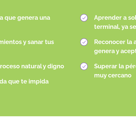
nza que genera una
Aprender a so
terminal, ya s
mientos y sanar tus
Reconocer la a
genera y acept
roceso natural y digno
Superar la pér
muy cercano
ida que te impida