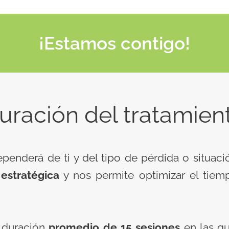
¡Estamos contigo!
uración del tratamien
penderá de ti y del tipo de pérdida o situaci
 estratégica
y nos permite optimizar el tiem
 duración
promedio de 15 sesiones
en las qu