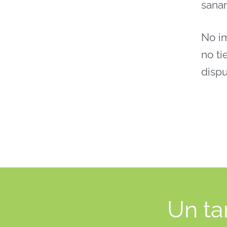
sana
No i
no ti
dispu
Un ta