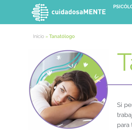
PSICÓL
Inicio
»
Tanatólogo
T
Si pe
traba
para 