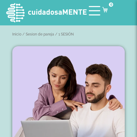
0
Inicio
/
Sesion de pareja
/ 1 SESIÓN